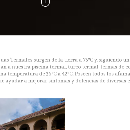
uas Termales surgen de la tierra a 75°C y, siguiendo un
an a nuestra piscina termal, turco termal, termas de c
una temperatura de 36°C a 42°C. Poseen todos los afam
ue ayudar a mejorar sintomas y dolencias de diversas