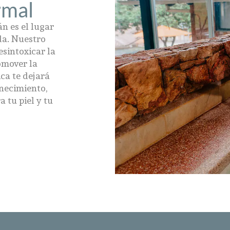
rmal
n es el lugar
da. Nuestro
esintoxicar la
omover la
ca te dejará
necimiento,
 tu piel y tu