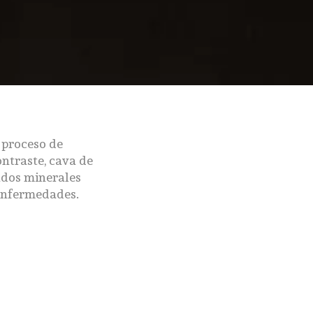
 proceso de
ontraste, cava de
ados minerales
 enfermedades.