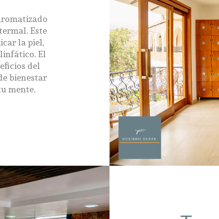
 aromatizado
termal. Este
car la piel,
infático. El
ficios del
de bienestar
tu mente.