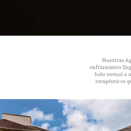
Nuestras Ag
enfriamiento lleg
lodo termal a 
terapéuticos q