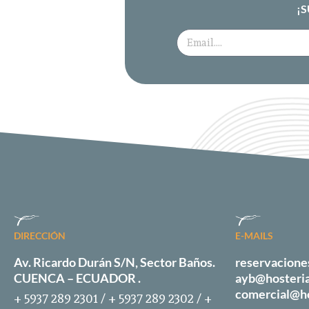
¡
DIRECCIÓN
E-MAILS
Av. Ricardo Durán S/N, Sector Baños.
reservacion
CUENCA – ECUADOR .
ayb@hosteri
comercial@h
+ 5937 289 2301 / + 5937 289 2302 / +